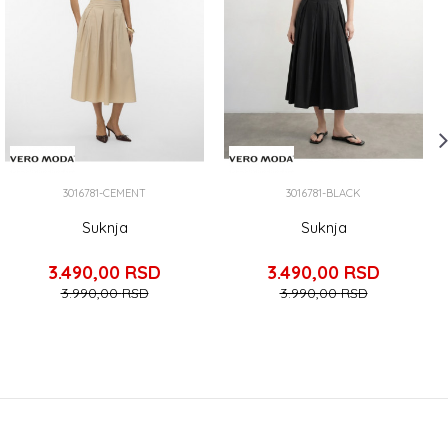
3016781-CEMENT
3016781-BLACK
Suknja
Suknja
3.490,00
RSD
3.490,00
RSD
3.990,00
RSD
3.990,00
RSD