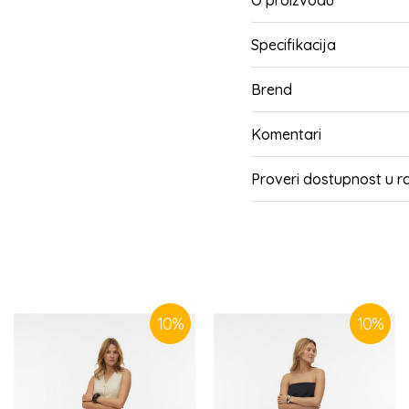
O proizvodu
Specifikacija
Brend
Komentari
Proveri dostupnost u 
SLIČNI PROIZVODI
10
%
10
%