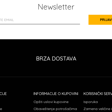
Newsletter
PRIJAV
BRZA DOSTAVA
CIJE
INFORMACIJE O KUPOVINI
KORISNIČKI SERV
Opšti uslovi kupovine
Isporuka
je
Obaveštenje potrošačima
Zamena veličine