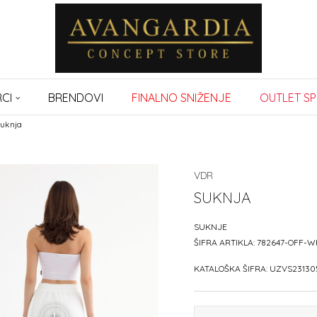
CI
BRENDOVI
FINALNO SNIŽENJE
OUTLET SP
uknja
VDR
SUKNJA
SUKNJE
ŠIFRA ARTIKLA:
782647-OFF-W
KATALOŠKA ŠIFRA:
UZVS23130