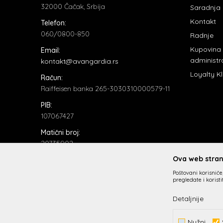
32000 Čačak, Srbija
Saradnja
Kontakt
Telefon:
060/0800-850
Radnje
Kupovina
Email:
administr
kontakt@avangardia.rs
Loyalty K
Račun:
Raiffeisen banka 265-3030310000579-11
PIB:
107067427
Matični broj:
20735902
Ova web strani
Poštovani korisniče,
pregledate i korist
Detaljnije
Nastojimo da budemo što precizniji u opisu proizvoda, prik
Nužni