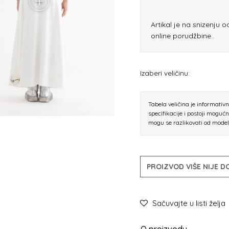
Artikal je na snizenju 
online porudžbine..
Izaberi veličinu:
Tabela veličina je informativ
specifikacije i postoji moguć
mogu se razlikovati od mode
PROIZVOD VIŠE NIJE 
Sačuvajte u listi želja