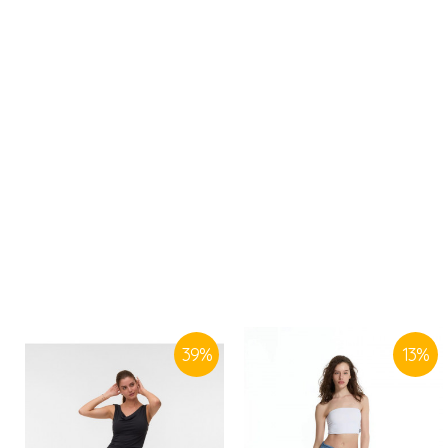
39
%
13
%