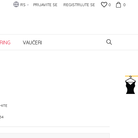
RS
PRIJAVITE SE
REGISTRUJTE SE
0
0
RING
VAUČERI
HITE
54