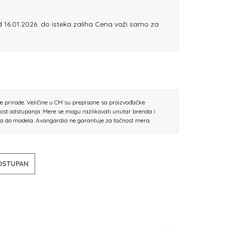
od 16.01.2026. do isteka zaliha Cena važi samo za
ne prirode. Veličine u CM su prepisane sa proizvođačke
nost odstupanja. Mere se mogu razlikovati unutar brenda i
la do modela. Avangardia ne garantuje za tačnost mera.
DOSTUPAN