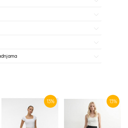
radnjama
13
%
13
%