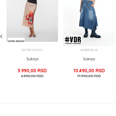
3017781-CEMENT
3016833-BLUE
Suknja
Suknja
3.990,00
RSD
10.490,00
RSD
6.490,00
RSD
11.990,00
RSD